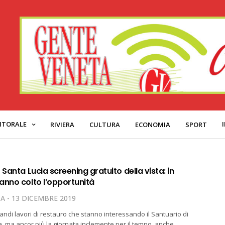
ITORALE
RIVIERA
CULTURA
ECONOMIA
SPORT
 Santa Lucia screening gratuito della vista: in
anno colto l’opportunità
TA
13 DICEMBRE 2019
andi lavori di restauro che stanno interessando il Santuario di
a, ma ancor più la giornata inclemente per il tempo, anche