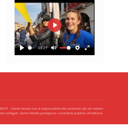
Play
-03:21
Play
Mute
Settings
Enter
fullscreen
300271 - Gente Veneta non è responsabile dei contenuti dei siti esterni
te collegati. Gente Veneta percepisce i contributi pubblici all’editoria.