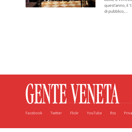
quest’anno, il 
di pubblico,…
Facebook
Twitter
Flickr
YouTube
Rss
Priv