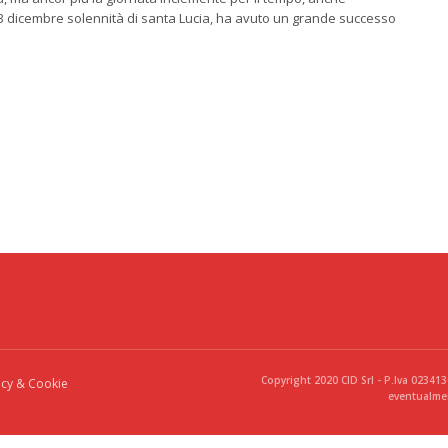
13 dicembre solennità di santa Lucia, ha avuto un grande successo
Copyright 2020 CID Srl - P.Iva 02341
acy & Cookie
eventualmen