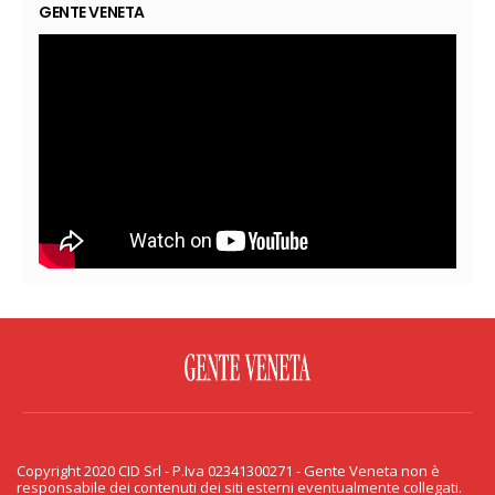
GENTE VENETA
FACEBOOK
TWITTER
FLICKR
YOUTUBE
RSS
Copyright 2020 CID Srl - P.Iva 02341300271 - Gente Veneta non è
PRIVACY & COOKIE
responsabile dei contenuti dei siti esterni eventualmente collegati.