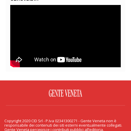
FACEBOOK
TWITTER
FLICKR
YOUTUBE
RSS
Copyright 2020 CID Srl - P.Iva 02341300271 - Gente Veneta non è
PRIVACY & COOKIE
responsabile dei contenuti dei siti esterni eventualmente collegati.
Gente Veneta percepisce i contributi pubblici all’editoria.