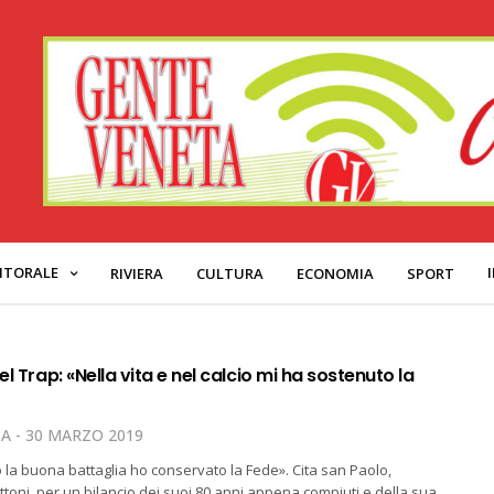
ITORALE
RIVIERA
CULTURA
ECONOMIA
SPORT
el Trap: «Nella vita e nel calcio mi ha sostenuto la
TA
30 MARZO 2019
la buona battaglia ho conservato la Fede». Cita san Paolo,
toni, per un bilancio dei suoi 80 anni appena compiuti e della sua