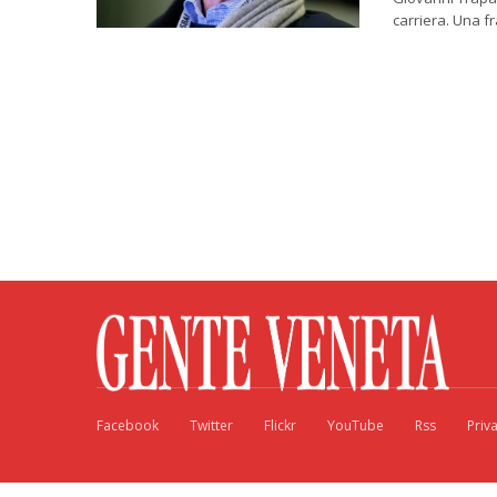
carriera. Una f
Facebook
Twitter
Flickr
YouTube
Rss
Priv