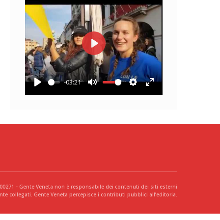
Play
-03:21
Play
Mute
Settings
Enter
fullscreen
300271 - Gente Veneta non è responsabile dei contenuti dei siti esterni
te collegati. Gente Veneta percepisce i contributi pubblici all’editoria.