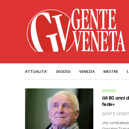
L
ATTUALITA’
DIOCESI
VENEZIA
MESTRE
GVFOCUS
Gli 80 anni d
fede»
GENTE VENE
«Ho combattuto 
Giovanni Trapat