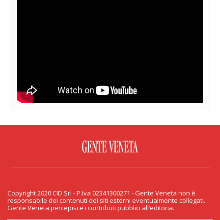
FACEBOOK
TWITTER
FLICKR
YOUTUBE
RSS
Copyright 2020 CID Srl - P.Iva 02341300271 - Gente Veneta non è
PRIVACY & COOKIE
responsabile dei contenuti dei siti esterni eventualmente collegati.
Gente Veneta percepisce i contributi pubblici all’editoria.
Copyright 2020 CID Srl - P.Iva 02341300271 - Gente Veneta non è responsabile
dei contenuti dei siti esterni eventualmente collegati. Gente Veneta percepisce