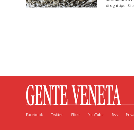
di ogni tipo. Si
Facebook
Twitter
Flickr
YouTube
Rss
Priv