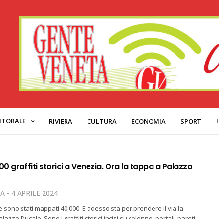
ITORALE
RIVIERA
CULTURA
ECONOMIA
SPORT
00 graffiti storici a Venezia. Ora la tappa a Palazzo
TA
4 APRILE 2024
ne sono stati mappati 40.000. E adesso sta per prendere il via la
azzo Ducale. Sono i graffiti storici incisi su colonne, portali, pareti