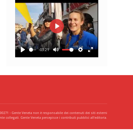
Play
-03:21
Play
Mute
Settings
Enter
fullscreen
300271 - Gente Veneta non è responsabile dei contenuti dei siti esterni
te collegati. Gente Veneta percepisce i contributi pubblici all’editoria.