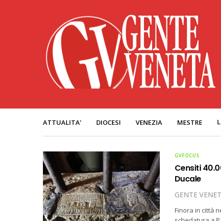
L
ATTUALITA’
DIOCESI
VENEZIA
MESTRE
GVFOCUS
Censiti 40.0
Ducale
GENTE VENE
Finora in città 
schedatura a Pal