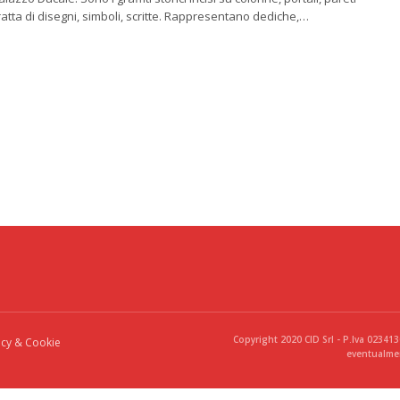
 tratta di disegni, simboli, scritte. Rappresentano dediche,…
Copyright 2020 CID Srl - P.Iva 02341
acy & Cookie
eventualmen