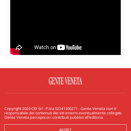
FACEBOOK
TWITTER
FLICKR
YOUTUBE
RSS
Copyright 2020 CID Srl - P.Iva 02341300271 - Gente Veneta non è
PRIVACY & COOKIE
responsabile dei contenuti dei siti esterni eventualmente collegati.
Gente Veneta percepisce i contributi pubblici all’editoria.
Copyright 2020 CID Srl - P.Iva 02341300271 - Gente Veneta non è responsabile
dei contenuti dei siti esterni eventualmente collegati. Gente Veneta percepisce
i contributi pubblici all’editoria.
ACCEPT