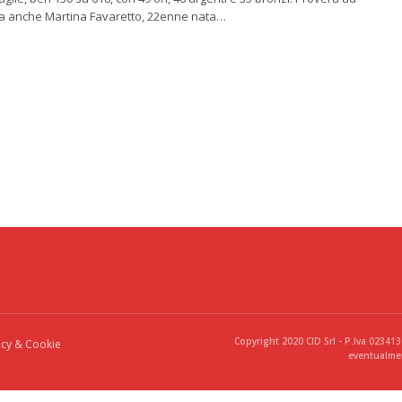
sta anche Martina Favaretto, 22enne nata…
Copyright 2020 CID Srl - P.Iva 02341
acy & Cookie
eventualmen