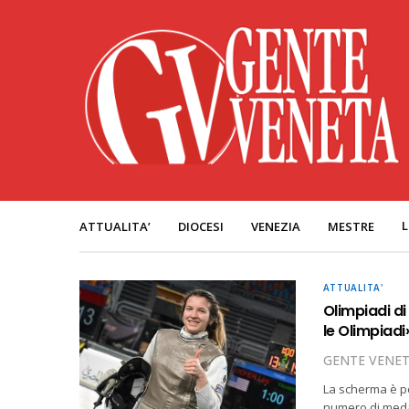
L
ATTUALITA’
DIOCESI
VENEZIA
MESTRE
ATTUALITA'
Olimpiadi d
le Olimpiadi
GENTE VENE
La scherma è per
numero di medag