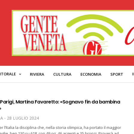
ITORALE
RIVIERA
CULTURA
ECONOMIA
SPORT
i Parigi, Martina Favaretto: «Sognavo fin da bambina
»
TA
28 LUGLIO 2024
 l’Italia la disciplina che, nella storia olimpica, ha portato il maggior
lie, ben 130 su 618, con 49 ori, 46 argenti e 35 bronzi. Proverà ad