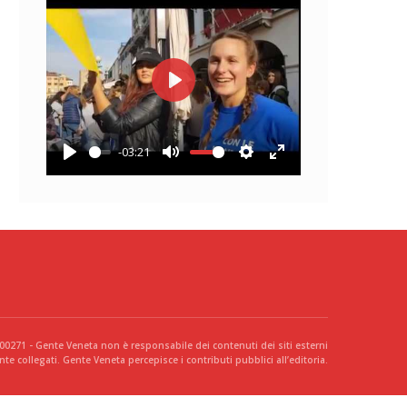
Play
-03:21
Play
Mute
Settings
Enter
fullscreen
300271 - Gente Veneta non è responsabile dei contenuti dei siti esterni
te collegati. Gente Veneta percepisce i contributi pubblici all’editoria.