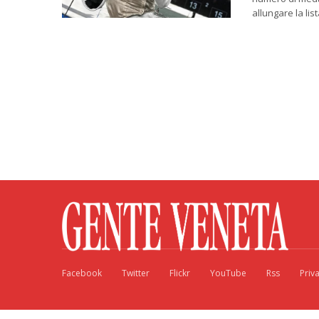
allungare la li
Facebook
Twitter
Flickr
YouTube
Rss
Priv