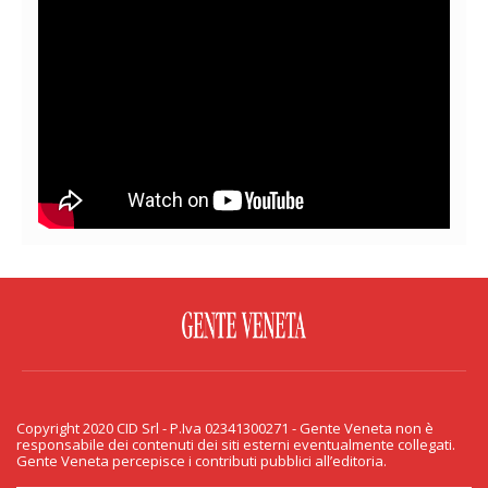
FACEBOOK
TWITTER
FLICKR
YOUTUBE
RSS
Copyright 2020 CID Srl - P.Iva 02341300271 - Gente Veneta non è
PRIVACY & COOKIE
responsabile dei contenuti dei siti esterni eventualmente collegati.
Gente Veneta percepisce i contributi pubblici all’editoria.
Copyright 2020 CID Srl - P.Iva 02341300271 - Gente Veneta non è responsabile
dei contenuti dei siti esterni eventualmente collegati. Gente Veneta percepisce