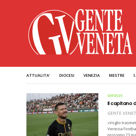
L
ATTUALITA’
DIOCESI
VENEZIA
MESTRE
GVFOCUS
Il capitano 
GENTE VENE
«Voglio trasmette
Venezia Footbal
prossimo 23 ma