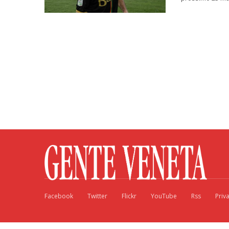
Facebook
Twitter
Flickr
YouTube
Rss
Priv