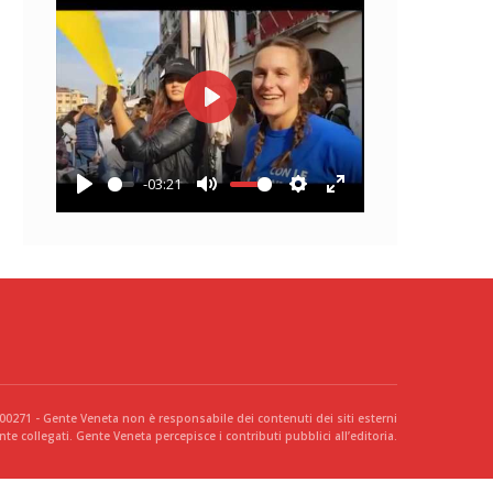
Play
-03:21
Play
Mute
Settings
Enter
fullscreen
300271 - Gente Veneta non è responsabile dei contenuti dei siti esterni
te collegati. Gente Veneta percepisce i contributi pubblici all’editoria.