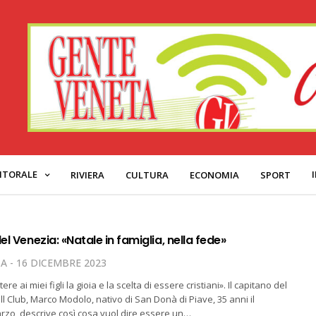
ITORALE
RIVIERA
CULTURA
ECONOMIA
SPORT
del Venezia: «Natale in famiglia, nella fede»
TA
16 DICEMBRE 2023
re ai miei figli la gioia e la scelta di essere cristiani». Il capitano del
l Club, Marco Modolo, nativo di San Donà di Piave, 35 anni il
rzo, descrive così cosa vuol dire essere un…