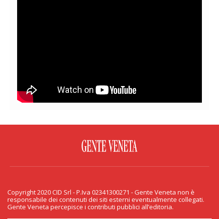
FACEBOOK
TWITTER
FLICKR
YOUTUBE
RSS
Copyright 2020 CID Srl - P.Iva 02341300271 - Gente Veneta non è
PRIVACY & COOKIE
responsabile dei contenuti dei siti esterni eventualmente collegati.
Gente Veneta percepisce i contributi pubblici all’editoria.
Copyright 2020 CID Srl - P.Iva 02341300271 - Gente Veneta non è responsabile
dei contenuti dei siti esterni eventualmente collegati. Gente Veneta percepisce