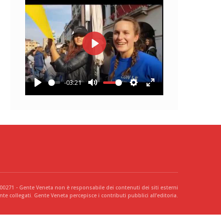
Play
-03:21
Play
Mute
Settings
Enter
fullscreen
300271 - Gente Veneta non è responsabile dei contenuti dei siti esterni
te collegati. Gente Veneta percepisce i contributi pubblici all’editoria.