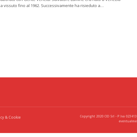
a vissuto fino al 1962. Successivamente ha risieduto a…
Copyright 2020 CID Srl - P.Iva 02341
acy & Cookie
eventualmen