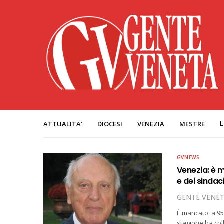
L
ATTUALITA’
DIOCESI
VENEZIA
MESTRE
GVNEWS
Venezia: è m
e dei sindac
GENTE VENE
È mancato, a 95
stagione ha co