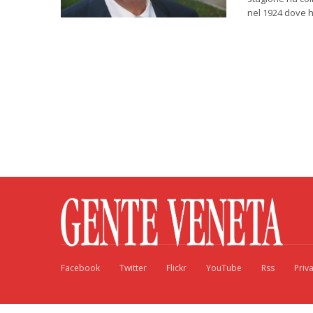
nel 1924 dove h
Facebook
Twitter
Flickr
YouTube
Rss
Priv