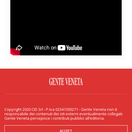
FACEBOOK
TWITTER
FLICKR
YOUTUBE
RSS
Copyright 2020 CID Srl - P.Iva 02341300271 - Gente Veneta non è
PRIVACY & COOKIE
responsabile dei contenuti dei siti esterni eventualmente collegati.
Gente Veneta percepisce i contributi pubblici all’editoria.
Copyright 2020 CID Srl - P.Iva 02341300271 - Gente Veneta non è responsabile
dei contenuti dei siti esterni eventualmente collegati. Gente Veneta percepisce
i contributi pubblici all’editoria.
ACCEPT