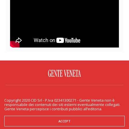
FACEBOOK
TWITTER
FLICKR
YOUTUBE
RSS
Copyright 2020 CID Srl - P.Iva 02341300271 - Gente Veneta non è
PRIVACY & COOKIE
responsabile dei contenuti dei siti esterni eventualmente collegati.
Gente Veneta percepisce i contributi pubblici all’editoria.
Copyright 2020 CID Srl - P.Iva 02341300271 - Gente Veneta non è responsabile
dei contenuti dei siti esterni eventualmente collegati. Gente Veneta percepisce
i contributi pubblici all’editoria.
ACCEPT