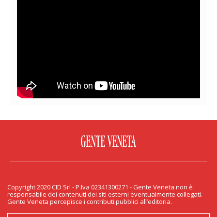
FACEBOOK
TWITTER
FLICKR
YOUTUBE
RSS
Copyright 2020 CID Srl - P.Iva 02341300271 - Gente Veneta non è
PRIVACY & COOKIE
responsabile dei contenuti dei siti esterni eventualmente collegati.
Gente Veneta percepisce i contributi pubblici all’editoria.
Copyright 2020 CID Srl - P.Iva 02341300271 - Gente Veneta non è responsabile
dei contenuti dei siti esterni eventualmente collegati. Gente Veneta percepisce