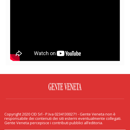
FACEBOOK
TWITTER
FLICKR
YOUTUBE
RSS
Copyright 2020 CID Srl - P.Iva 02341300271 - Gente Veneta non è
PRIVACY & COOKIE
responsabile dei contenuti dei siti esterni eventualmente collegati.
Gente Veneta percepisce i contributi pubblici all’editoria.
Copyright 2020 CID Srl - P.Iva 02341300271 - Gente Veneta non è responsabile
dei contenuti dei siti esterni eventualmente collegati. Gente Veneta percepisce