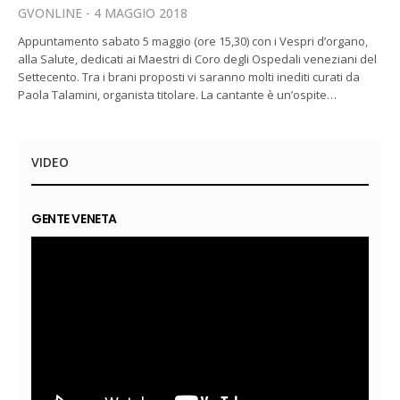
GVONLINE
4 MAGGIO 2018
Appuntamento sabato 5 maggio (ore 15,30) con i Vespri d’organo,
alla Salute, dedicati ai Maestri di Coro degli Ospedali veneziani del
Settecento. Tra i brani proposti vi saranno molti inediti curati da
Paola Talamini, organista titolare. La cantante è un’ospite…
VIDEO
GENTE VENETA