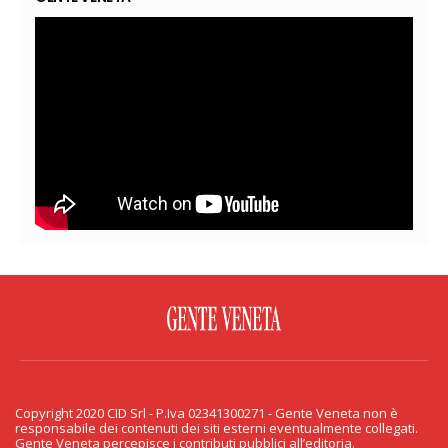
FACEBOOK
TWITTER
FLICKR
YOUTUBE
RSS
Copyright 2020 CID Srl - P.Iva 02341300271 - Gente Veneta non è
PRIVACY & COOKIE
responsabile dei contenuti dei siti esterni eventualmente collegati.
Gente Veneta percepisce i contributi pubblici all’editoria.