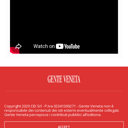
FACEBOOK
TWITTER
FLICKR
YOUTUBE
RSS
Copyright 2020 CID Srl - P.Iva 02341300271 - Gente Veneta non è
PRIVACY & COOKIE
responsabile dei contenuti dei siti esterni eventualmente collegati.
Gente Veneta percepisce i contributi pubblici all’editoria.
Copyright 2020 CID Srl - P.Iva 02341300271 - Gente Veneta non è responsabile
dei contenuti dei siti esterni eventualmente collegati. Gente Veneta percepisce
i contributi pubblici all’editoria.
ACCEPT