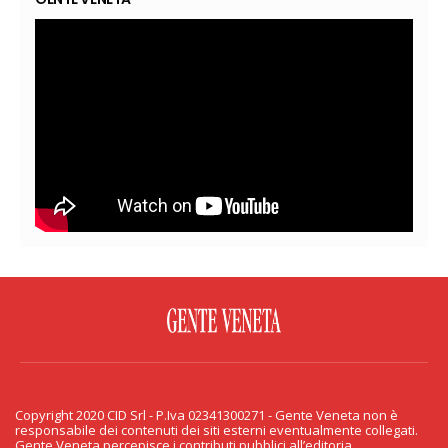
FACEBOOK
TWITTER
FLICKR
YOUTUBE
RSS
Copyright 2020 CID Srl - P.Iva 02341300271 - Gente Veneta non è
PRIVACY & COOKIE
responsabile dei contenuti dei siti esterni eventualmente collegati.
Gente Veneta percepisce i contributi pubblici all’editoria.