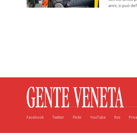
anni, si può def
Facebook
Twitter
Flickr
YouTube
Rss
Priv