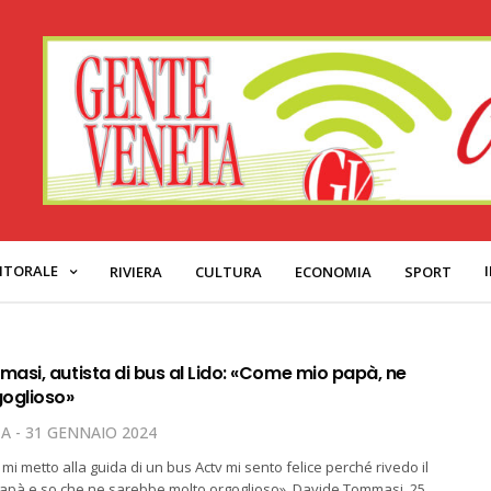
ITORALE
RIVIERA
CULTURA
ECONOMIA
SPORT
asi, autista di bus al Lido: «Come mio papà, ne
oglioso»
TA
31 GENNAIO 2024
mi metto alla guida di un bus Actv mi sento felice perché rivedo il
papà e so che ne sarebbe molto orgoglioso». Davide Tommasi, 25