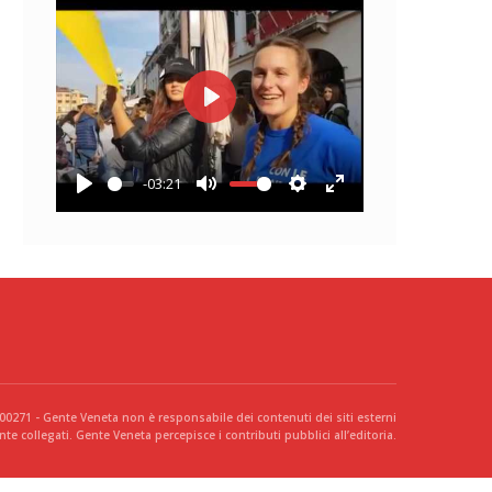
Play
-03:21
Play
Mute
Settings
Enter
fullscreen
300271 - Gente Veneta non è responsabile dei contenuti dei siti esterni
te collegati. Gente Veneta percepisce i contributi pubblici all’editoria.