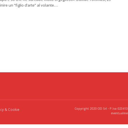
inire un “figlio d’arte” al volante.…
Copyright 2020 CID Srl - P.Iva 02341
acy & Cookie
eventualmen