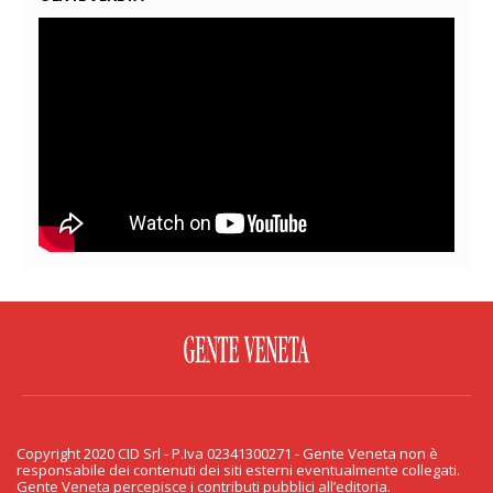
FACEBOOK
TWITTER
FLICKR
YOUTUBE
RSS
Copyright 2020 CID Srl - P.Iva 02341300271 - Gente Veneta non è
PRIVACY & COOKIE
responsabile dei contenuti dei siti esterni eventualmente collegati.
Gente Veneta percepisce i contributi pubblici all’editoria.
Copyright 2020 CID Srl - P.Iva 02341300271 - Gente Veneta non è responsabile