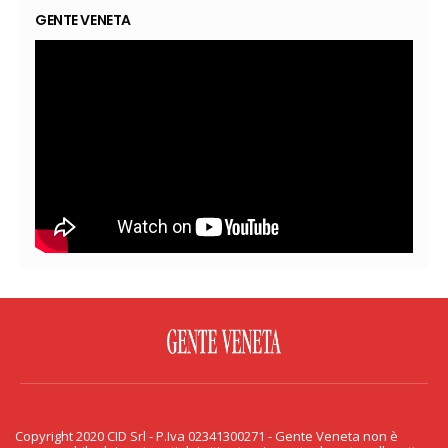
GENTE VENETA
FACEBOOK
TWITTER
FLICKR
YOUTUBE
RSS
Copyright 2020 CID Srl - P.Iva 02341300271 - Gente Veneta non è
PRIVACY & COOKIE