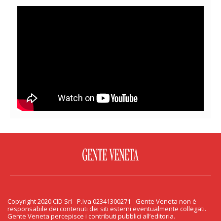
FACEBOOK
TWITTER
FLICKR
YOUTUBE
RSS
Copyright 2020 CID Srl - P.Iva 02341300271 - Gente Veneta non è
PRIVACY & COOKIE
responsabile dei contenuti dei siti esterni eventualmente collegati.
Gente Veneta percepisce i contributi pubblici all’editoria.
Copyright 2020 CID Srl - P.Iva 02341300271 - Gente Veneta non è responsabile