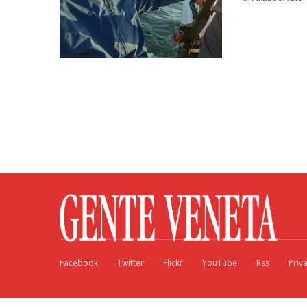
Facebook
Twitter
Flickr
YouTube
Rss
Priv