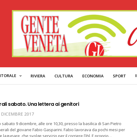
ITORALE
RIVIERA
CULTURA
ECONOMIA
SPORT
rali sabato. Una lettera ai genitori
 DICEMBRE 2017
 sabato 9 dicembre, alle ore 10,30, presso la basilica di San Pietro
funerali del giovane Fabio Gasparini. Fabio lavorava da pochi mesi per
e lagunare, che svolge servizio per il corriere Dhl. E proprio…