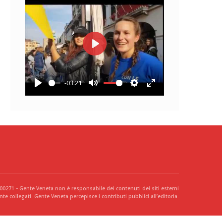
Play
-03:21
Play
Mute
Settings
Enter
fullscreen
300271 - Gente Veneta non è responsabile dei contenuti dei siti esterni
te collegati. Gente Veneta percepisce i contributi pubblici all’editoria.