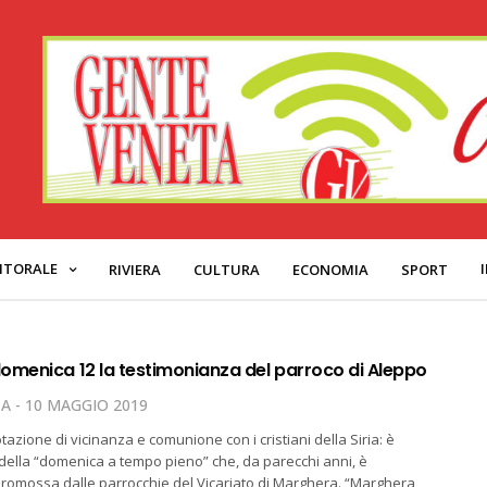
ITORALE
RIVIERA
CULTURA
ECONOMIA
SPORT
omenica 12 la testimonianza del parroco di Aleppo
TA
10 MAGGIO 2019
azione di vicinanza e comunione con i cristiani della Siria: è
 della “domenica a tempo pieno” che, da parecchi anni, è
romossa dalle parrocchie del Vicariato di Marghera. “Marghera