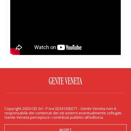
FACEBOOK
TWITTER
FLICKR
YOUTUBE
RSS
Copyright 2020 CID Srl - P.Iva 02341300271 - Gente Veneta non è
PRIVACY & COOKIE
responsabile dei contenuti dei siti esterni eventualmente collegati.
Gente Veneta percepisce i contributi pubblici all’editoria.
Copyright 2020 CID Srl - P.Iva 02341300271 - Gente Veneta non è responsabile
dei contenuti dei siti esterni eventualmente collegati. Gente Veneta percepisce
i contributi pubblici all’editoria.
ACCEPT