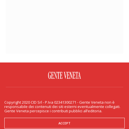
FACEBOOK
TWITTER
FLICKR
YOUTUBE
RSS
Copyright 2020 CID Srl - P.Iva 02341300271 - Gente Veneta non è
PRIVACY & COOKIE
responsabile dei contenuti dei siti esterni eventualmente collegati.
Gente Veneta percepisce i contributi pubblici all’editoria.
Copyright 2020 CID Srl - P.Iva 02341300271 - Gente Veneta non è responsabile
dei contenuti dei siti esterni eventualmente collegati. Gente Veneta percepisce
i contributi pubblici all’editoria.
ACCEPT