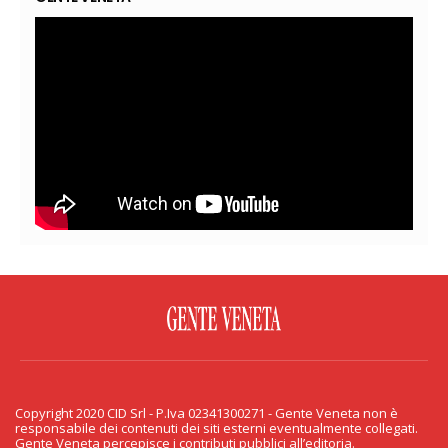
FACEBOOK
TWITTER
FLICKR
YOUTUBE
RSS
Copyright 2020 CID Srl - P.Iva 02341300271 - Gente Veneta non è
PRIVACY & COOKIE
responsabile dei contenuti dei siti esterni eventualmente collegati.
Gente Veneta percepisce i contributi pubblici all’editoria.