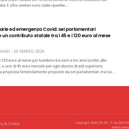
lia. E cifre similari sono state ripartite…
tarie ed emergenza Covid: sei parlamentari
n contributo statale tra i 45 e i 120 euro al mese
VASI
30 MARZO 2020
 120 euro al mese per bambino tra zero e tre anni iscritto alle
e; e uno di 45 euro mensile per ogni alunno di età superiore.
a proposta l’emendamento proposto da sei parlamentari, tra cui…
Copyright 2020 CID Srl - P.Iva 02341
acy & Cookie
eventualmen