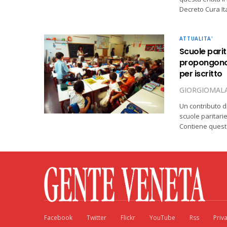
Decreto Cura Ita
ATTUALITA'
Scuole pari
propongono u
per iscritto
GIORGIOMALA
Un contributo di
scuole paritari
Contiene quest
Facebook
Twitter
Flickr
YouTube
Rss
Priv