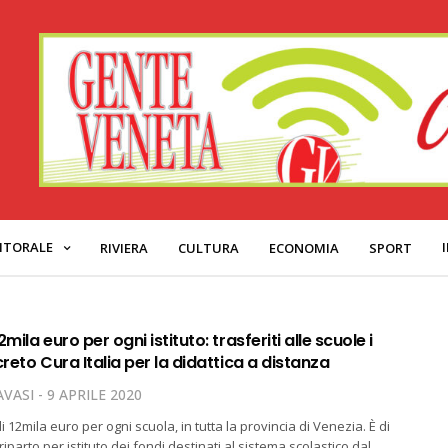
ITORALE
RIVIERA
CULTURA
ECONOMIA
SPORT
mila euro per ogni istituto: trasferiti alle scuole i
creto Cura Italia per la didattica a distanza
VASI
9 APRILE 2020
i 12mila euro per ogni scuola, in tutta la provincia di Venezia. È di
 riparto per istituto dei fondi destinati al sistema scolastico dal