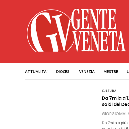
L
ATTUALITA’
DIOCESI
VENEZIA
MESTRE
CULTURA
Da 7mila a 12
soldi del De
GIORGIOMALA
Da 7mila a più d
questa entità il