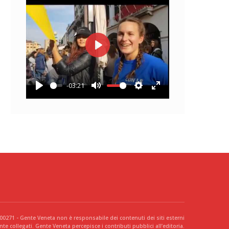
Play
-03:21
Play
Mute
Settings
Enter
fullscreen
300271 - Gente Veneta non è responsabile dei contenuti dei siti esterni
te collegati. Gente Veneta percepisce i contributi pubblici all’editoria.