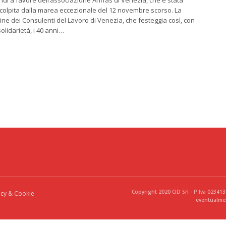
ndi a favore dell’associazione Anffas di Venezia, che è stata
olpita dalla marea eccezionale del 12 novembre scorso. La
ne dei Consulenti del Lavoro di Venezia, che festeggia così, con
solidarietà, i 40 anni…
Copyright 2020 CID Srl - P.Iva 02341
acy & Cookie
eventualmen