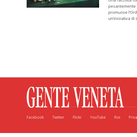
Una raccolta fo
pesantemente c
promuove l’Ordi
un’iniziativa di 
Facebook
Twitter
Flickr
YouTube
Rss
Priv