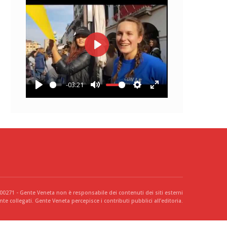
Play
-03:21
Play
Mute
Settings
Enter
fullscreen
300271 - Gente Veneta non è responsabile dei contenuti dei siti esterni
te collegati. Gente Veneta percepisce i contributi pubblici all’editoria.