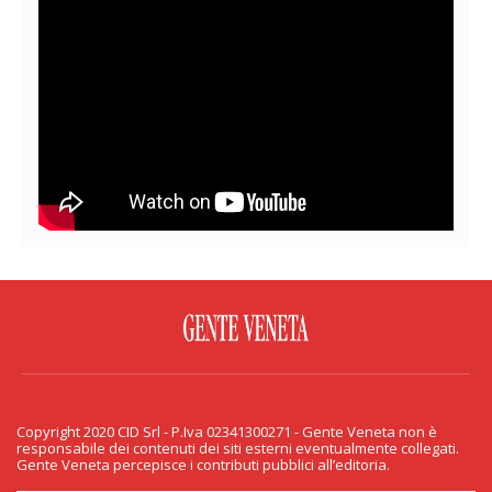
FACEBOOK
TWITTER
FLICKR
YOUTUBE
RSS
Copyright 2020 CID Srl - P.Iva 02341300271 - Gente Veneta non è
PRIVACY & COOKIE
responsabile dei contenuti dei siti esterni eventualmente collegati.
Gente Veneta percepisce i contributi pubblici all’editoria.
Copyright 2020 CID Srl - P.Iva 02341300271 - Gente Veneta non è responsabile
dei contenuti dei siti esterni eventualmente collegati. Gente Veneta percepisce