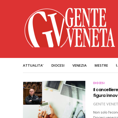
L
ATTUALITA’
DIOCESI
VENEZIA
MESTRE
DIOCESI
Il cancelli
figura innov
GENTE VENE
Non solo l’econ
Diocesi venezian