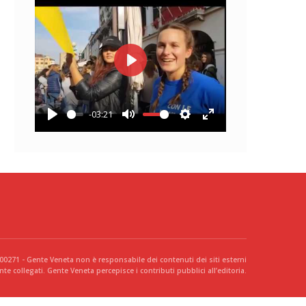
Play
-03:21
Play
Mute
Settings
Enter
fullscreen
300271 - Gente Veneta non è responsabile dei contenuti dei siti esterni
te collegati. Gente Veneta percepisce i contributi pubblici all’editoria.