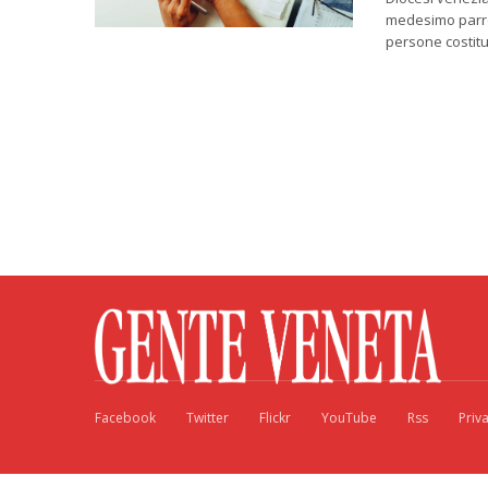
medesimo parroc
persone costitu
Facebook
Twitter
Flickr
YouTube
Rss
Priv