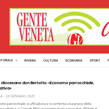
ITORALE
RIVIERA
CULTURA
ECONOMIA
SPORT
ere diocesano don Bertotto: «Economo parrocchiale,
ativa»
TA
23 GENNAIO 2025
omo parrocchiale: si ufficializza e si conferma una prassi della
a relativa ai Consigli Affari economici di più parrocchie affidate al