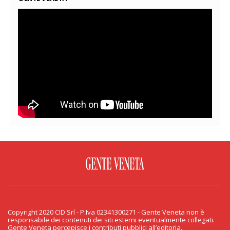
FACEBOOK
TWITTER
FLICKR
YOUTUBE
RSS
Copyright 2020 CID Srl - P.Iva 02341300271 - Gente Veneta non è
PRIVACY & COOKIE
responsabile dei contenuti dei siti esterni eventualmente collegati.
Gente Veneta percepisce i contributi pubblici all’editoria.