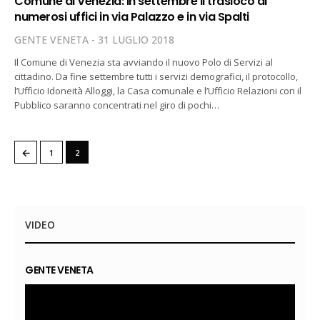
Comune di Venezia: in settembre il trasloco di
numerosi uffici in via Palazzo e in via Spalti
GENTE VENETA
31 LUGLIO 2018
Il Comune di Venezia sta avviando il nuovo Polo di Servizi al
cittadino. Da fine settembre tutti i servizi demografici, il protocollo,
l’Ufficio Idoneità Alloggi, la Casa comunale e l’Ufficio Relazioni con il
Pubblico saranno concentrati nel giro di pochi…
←
1
2
VIDEO
GENTE VENETA