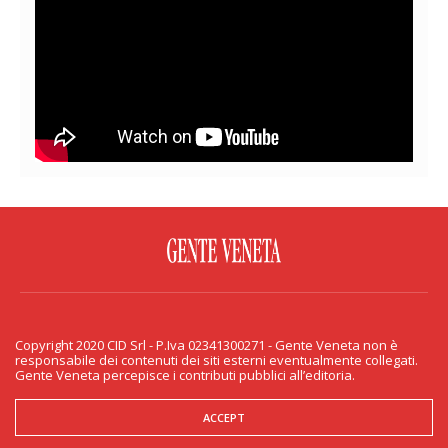
FACEBOOK
TWITTER
FLICKR
YOUTUBE
RSS
Copyright 2020 CID Srl - P.Iva 02341300271 - Gente Veneta non è
PRIVACY & COOKIE
responsabile dei contenuti dei siti esterni eventualmente collegati.
Gente Veneta percepisce i contributi pubblici all’editoria.
Copyright 2020 CID Srl - P.Iva 02341300271 - Gente Veneta non è responsabile
dei contenuti dei siti esterni eventualmente collegati. Gente Veneta percepisce
i contributi pubblici all’editoria.
ACCEPT