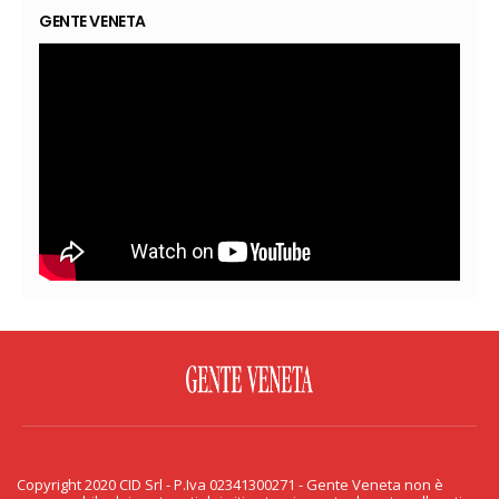
GENTE VENETA
FACEBOOK
TWITTER
FLICKR
YOUTUBE
RSS
Copyright 2020 CID Srl - P.Iva 02341300271 - Gente Veneta non è
PRIVACY & COOKIE