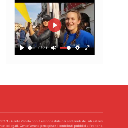
Play
-03:21
Play
Mute
Settings
Enter
fullscreen
300271 - Gente Veneta non è responsabile dei contenuti dei siti esterni
te collegati. Gente Veneta percepisce i contributi pubblici all’editoria.