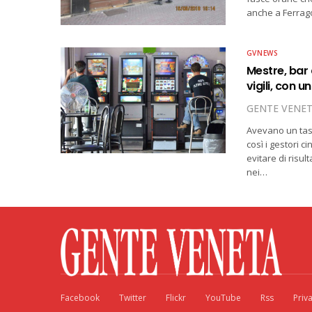
anche a Ferragos
GVNEWS
Mestre, bar 
vigili, con 
GENTE VENE
Avevano un tast
così i gestori c
evitare di risul
nei…
Facebook
Twitter
Flickr
YouTube
Rss
Priv