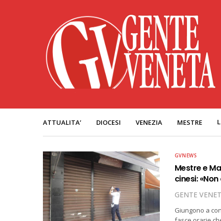
L
ATTUALITA’
DIOCESI
VENEZIA
MESTRE
GVNEWS
Mestre e Mar
cinesi: «Non
GENTE VENE
Giungono a conc
fasce orarie ch