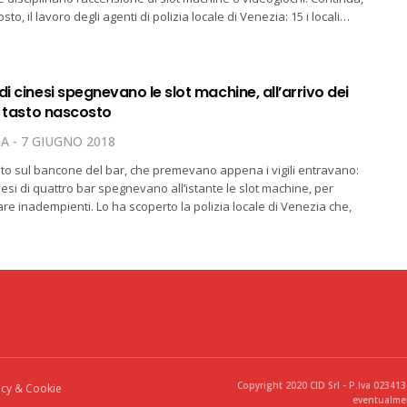
to, il lavoro degli agenti di polizia locale di Venezia: 15 i locali…
di cinesi spegnevano le slot machine, all’arrivo dei
un tasto nascosto
TA
7 GIUGNO 2018
o sul bancone del bar, che premevano appena i vigili entravano:
inesi di quattro bar spegnevano all’istante le slot machine, per
tare inadempienti. Lo ha scoperto la polizia locale di Venezia che,
Copyright 2020 CID Srl - P.Iva 02341
acy & Cookie
eventualmen