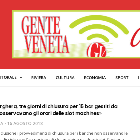
ITORALE
RIVIERA
CULTURA
ECONOMIA
SPORT
ghera, tre giorni di chiusura per 15 bar gestiti da
 osservavano gli orari delle slot machines»
TA
16 AGOSTO 2018
lusione i provvedimenti di chiusura per i bar che non osservano le
e disciplinano l’accensione di slot machine o videogiochi. Continua,