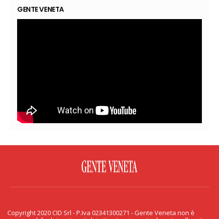
GENTE VENETA
FACEBOOK
TWITTER
FLICKR
YOUTUBE
RSS
Copyright 2020 CID Srl - P.Iva 02341300271 - Gente Veneta non è
PRIVACY & COOKIE