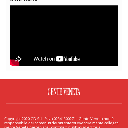
FACEBOOK
TWITTER
FLICKR
YOUTUBE
RSS
Copyright 2020 CID Srl - P.Iva 02341300271 - Gente Veneta non è
PRIVACY & COOKIE
responsabile dei contenuti dei siti esterni eventualmente collegati.
Gente Veneta percepisce i contributi pubblici all’editoria.