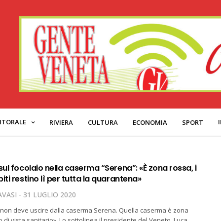
ITORALE
RIVIERA
CULTURA
ECONOMIA
SPORT
sul focolaio nella caserma “Serena”: «È zona rossa, i
iti restino lì per tutta la quarantena»
VASI
31 LUGLIO 2020
s non deve uscire dalla caserma Serena. Quella caserma è zona
 di vista sanitario». Lo sottolinea il presidente del Veneto, Luca