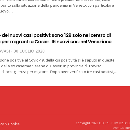
l punto sulla situazione della pandemia in Veneto, con particolare
nuovo,…
 dei nuovi casi positivi: sono 129 solo nel centro di
per migranti a Casier. 16 nuovi casi nel Veneziano
VASI
30 LUGLIO 2020
one positive al Covid-19, della cui positività si è saputo in queste
 della ex caserma Serena di Casier, in provincia di Treviso,
di accoglienza per migranti. Dopo aver verificato tre casi positivi,…
Copyright 2020 CID Srl - P.Iva 02341
acy & Cookie
eventualmen