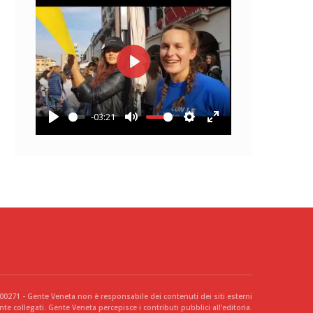
Play
-03:21
Play
Mute
Settings
Enter
fullscreen
300271 - Gente Veneta non è responsabile dei contenuti dei siti esterni
te collegati. Gente Veneta percepisce i contributi pubblici all’editoria.