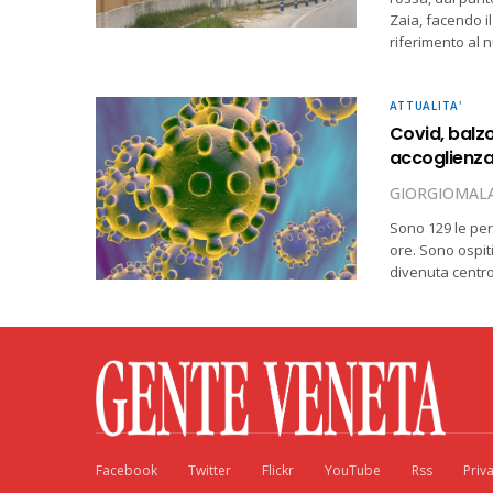
Zaia, facendo i
riferimento al 
ATTUALITA'
Covid, balzo
accoglienza 
GIORGIOMALA
Sono 129 le pers
ore. Sono ospiti
divenuta centro 
Facebook
Twitter
Flickr
YouTube
Rss
Priv