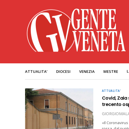
L
ATTUALITA’
DIOCESI
VENEZIA
MESTRE
ATTUALITA'
Covid, Zaia 
trecento osp
GIORGIOMALA
«Il Coronaviru
rossa, dal punto