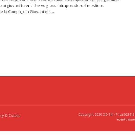
o ai giovani talenti che vogliono intraprendere il mestiere
sce la Compagnia Giovani del…
Copyright 2020 CID Srl - P.Iva 02341
acy & Cookie
eventualmen