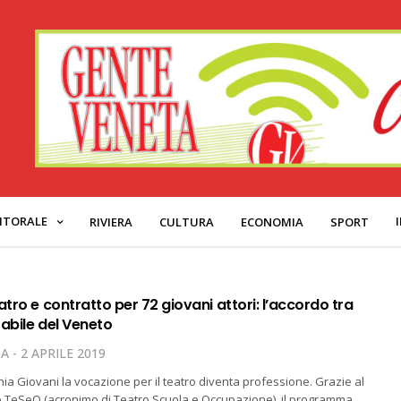
ITORALE
RIVIERA
CULTURA
ECONOMIA
SPORT
atro e contratto per 72 giovani attori: l’accordo tra
abile del Veneto
TA
2 APRILE 2019
a Giovani la vocazione per il teatro diventa professione. Grazie al
 TeSeO (acronimo di Teatro Scuola e Occupazione), il programma