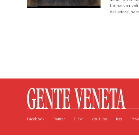
formativo rivolt
dell’attore, na
Facebook
Twitter
Flickr
YouTube
Rss
Priv