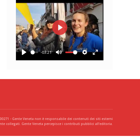
Play
-03:21
Play
Mute
Settings
Enter
fullscreen
300271 - Gente Veneta non è responsabile dei contenuti dei siti esterni
te collegati. Gente Veneta percepisce i contributi pubblici all’editoria.