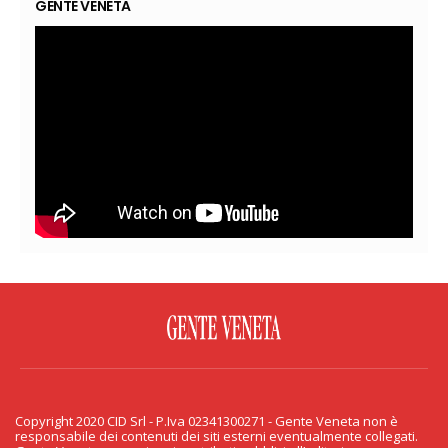
GENTE VENETA
FACEBOOK
TWITTER
FLICKR
YOUTUBE
RSS
Copyright 2020 CID Srl - P.Iva 02341300271 - Gente Veneta non è
PRIVACY & COOKIE
responsabile dei contenuti dei siti esterni eventualmente collegati.