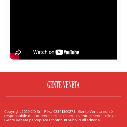
FACEBOOK
TWITTER
FLICKR
YOUTUBE
RSS
Copyright 2020 CID Srl - P.Iva 02341300271 - Gente Veneta non è
PRIVACY & COOKIE
responsabile dei contenuti dei siti esterni eventualmente collegati.
Gente Veneta percepisce i contributi pubblici all’editoria.
Copyright 2020 CID Srl - P.Iva 02341300271 - Gente Veneta non è responsabile
dei contenuti dei siti esterni eventualmente collegati. Gente Veneta percepisce