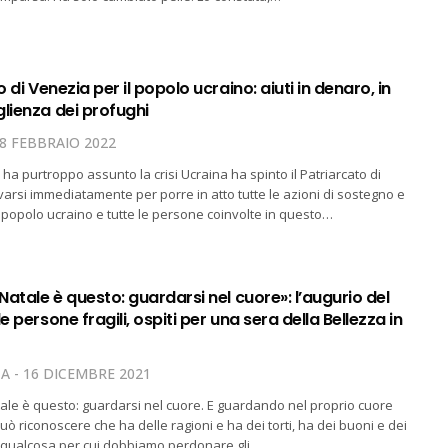
o di Venezia per il popolo ucraino: aiuti in denaro, in
lienza dei profughi
8 FEBBRAIO 2022
ha purtroppo assunto la crisi Ucraina ha spinto il Patriarcato di
varsi immediatamente per porre in atto tutte le azioni di sostegno e
l popolo ucraino e tutte le persone coinvolte in questo…
 Natale è questo: guardarsi nel cuore»: l’augurio del
e persone fragili, ospiti per una sera della Bellezza in
TA
16 DICEMBRE 2021
tale è questo: guardarsi nel cuore. E guardando nel proprio cuore
uò riconoscere che ha delle ragioni e ha dei torti, ha dei buoni e dei
i, qualcosa per cui dobbiamo perdonare gli…