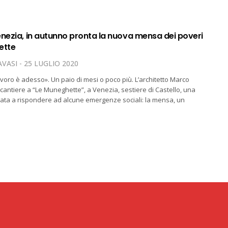
enezia, in autunno pronta la nuova mensa dei poveri
ette
VASI
25 LUGLIO 2020
lavoro è adesso». Un paio di mesi o poco più. L’architetto Marco
l cantiere a “Le Muneghette”, a Venezia, sestiere di Castello, una
nata a rispondere ad alcune emergenze sociali: la mensa, un