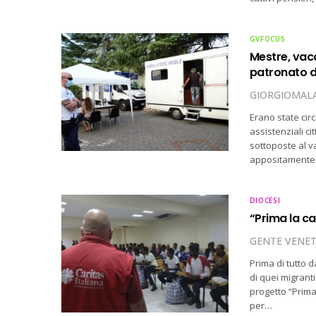
GVFOCUS
Mestre, vacc
patronato d
GIORGIOMALA
Erano state cir
assistenziali c
sottoposte al va
appositamente p
DIOCESI
“Prima la ca
GENTE VENE
Prima di tutto 
di quei migranti
progetto “Prima
per…