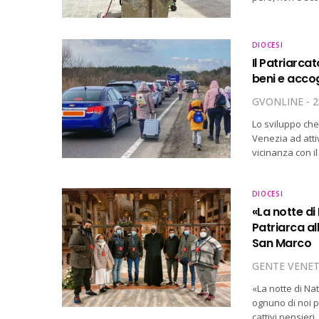
DIOCESI
Il Patriarcat
beni e accog
GVONLINE
2
Lo sviluppo che 
Venezia ad atti
vicinanza con i
DIOCESI
«La notte di
Patriarca all
San Marco
GENTE VENE
«La notte di Na
ognuno di noi p
cattivi pensier