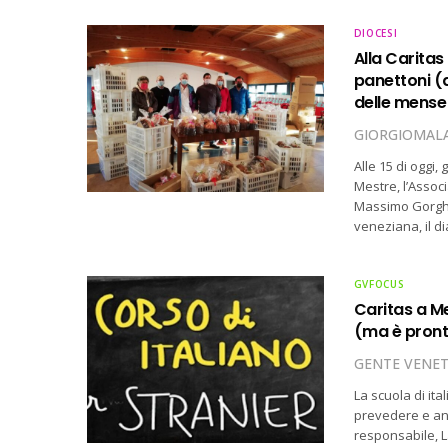
DIOCESI
Alla Caritas
panettoni (d
delle mense
GIORGIOMALA
Alle 15 di oggi,
Mestre, l’Assoc
Massimo Gorghet
veneziana, il 
GVFOCUS
Caritas a Me
(ma è pront
GENTE VENE
La scuola di it
prevedere e ant
responsabile, L