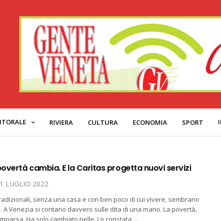
ITORALE
RIVIERA
CULTURA
ECONOMIA
SPORT
povertà cambia. E la Caritas progetta nuovi servizi
1 LUGLIO 2022
i tradizionali, senza una casa e con ben poco di cui vivere, sembrano
la. A Venezia si contano davvero sulle dita di una mano. La povertà,
mparsa. Ha solo cambiato pelle. Lo constata,…