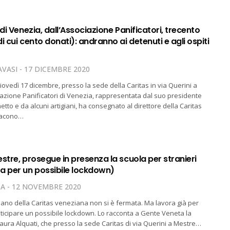
 di Venezia, dall’Associazione Panificatori, trecento
i cui cento donati): andranno ai detenuti e agli ospiti
VASI
17 DICEMBRE 2020
 giovedì 17 dicembre, presso la sede della Caritas in via Querini a
iazione Panificatori di Venezia, rappresentata dal suo presidente
to e da alcuni artigiani, ha consegnato al direttore della Caritas
diacono…
stre, prosegue in presenza la scuola per stranieri
a per un possibile lockdown)
TA
12 NOVEMBRE 2020
aliano della Caritas veneziana non si è fermata. Ma lavora già per
icipare un possibile lockdown. Lo racconta a Gente Veneta la
aura Alquati, che presso la sede Caritas di via Querini a Mestre…