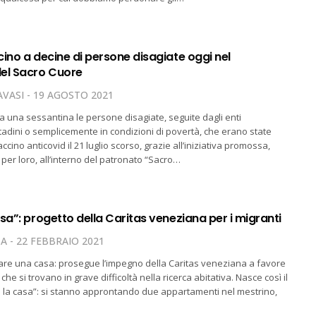
ino a decine di persone disagiate oggi nel
el Sacro Cuore
VASI
19 AGOSTO 2021
ca una sessantina le persone disagiate, seguite dagli enti
ittadini o semplicemente in condizioni di povertà, che erano state
ccino anticovid il 21 luglio scorso, grazie all’iniziativa promossa,
er loro, all’interno del patronato “Sacro…
sa”: progetto della Caritas veneziana per i migranti
TA
22 FEBBRAIO 2021
dare una casa: prosegue l’impegno della Caritas veneziana a favore
 che si trovano in grave difficoltà nella ricerca abitativa. Nasce così il
 la casa”: si stanno approntando due appartamenti nel mestrino,