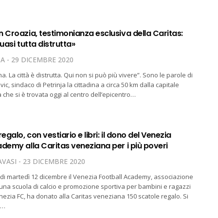
 Croazia, testimonianza esclusiva della Caritas:
quasi tutta distrutta»
TA
29 DICEMBRE 2020
a. La città è distrutta. Qui non si può più vivere”. Sono le parole di
, sindaco di Petrinja la cittadina a circa 50 km dalla capitale
 che si è trovata oggi al centro dell’epicentro…
egalo, con vestiario e libri: il dono del Venezia
demy alla Caritas veneziana per i più poveri
VASI
23 DICEMBRE 2020
di martedì 12 dicembre il Venezia Football Academy, associazione
 una scuola di calcio e promozione sportiva per bambini e ragazzi
nezia FC, ha donato alla Caritas veneziana 150 scatole regalo. Si
e…