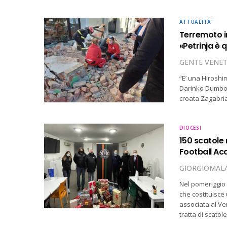
ATTUALITA'
Terremoto in
«Petrinja è 
GENTE VENE
“E’ una Hiroshim
Darinko Dumbovic
croata Zagabria
DIOCESI
150 scatole r
Football Aca
GIORGIOMALA
Nel pomeriggio 
che costituisce
associata al Ve
tratta di scatol