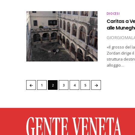
DIOCESI
Caritas a V
alle Munegh
GIORGIOMALA
«Il grosso del 
Zordan dirige i
struttura desti
alloggio…
←
→
1
2
3
4
5