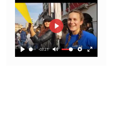
Play
-03:21
Play
Mute
Settings
Enter
fullscreen