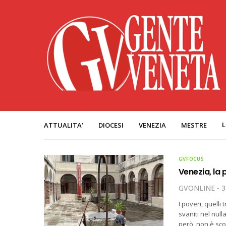
L
ATTUALITA’
DIOCESI
VENEZIA
MESTRE
GVFOCUS
Venezia, la 
GVONLINE
3
I poveri, quell
svaniti nel nul
però, non è sco