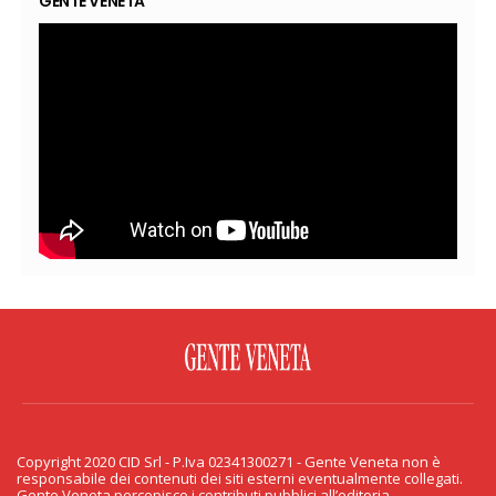
GENTE VENETA
FACEBOOK
TWITTER
FLICKR
YOUTUBE
RSS
Copyright 2020 CID Srl - P.Iva 02341300271 - Gente Veneta non è
PRIVACY & COOKIE
responsabile dei contenuti dei siti esterni eventualmente collegati.
Gente Veneta percepisce i contributi pubblici all’editoria.