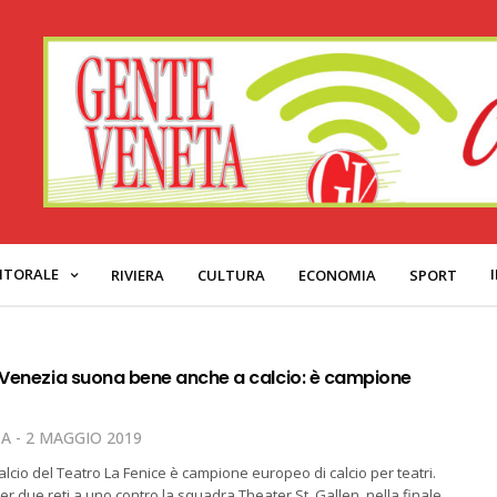
ITORALE
RIVIERA
CULTURA
ECONOMIA
SPORT
i Venezia suona bene anche a calcio: è campione
TA
2 MAGGIO 2019
alcio del Teatro La Fenice è campione europeo di calcio per teatri.
per due reti a uno contro la squadra Theater St. Gallen, nella finale