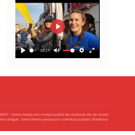
Play
-03:21
Play
Mute
Settings
Enter
fullscreen
300271 - Gente Veneta non è responsabile dei contenuti dei siti esterni
te collegati. Gente Veneta percepisce i contributi pubblici all’editoria.