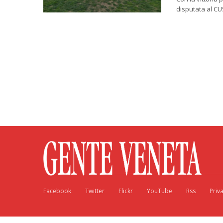
disputata al CU
Facebook
Twitter
Flickr
YouTube
Rss
Priv