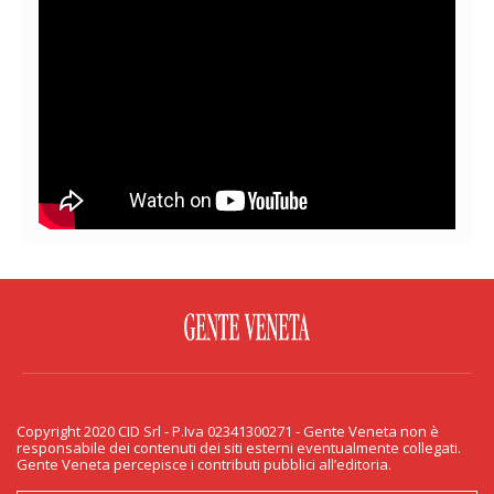
FACEBOOK
TWITTER
FLICKR
YOUTUBE
RSS
Copyright 2020 CID Srl - P.Iva 02341300271 - Gente Veneta non è
PRIVACY & COOKIE
responsabile dei contenuti dei siti esterni eventualmente collegati.
Gente Veneta percepisce i contributi pubblici all’editoria.
Copyright 2020 CID Srl - P.Iva 02341300271 - Gente Veneta non è responsabile
dei contenuti dei siti esterni eventualmente collegati. Gente Veneta percepisce