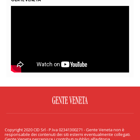
FACEBOOK
TWITTER
FLICKR
YOUTUBE
RSS
Copyright 2020 CID Srl - P.Iva 02341300271 - Gente Veneta non è
PRIVACY & COOKIE
responsabile dei contenuti dei siti esterni eventualmente collegati.
Gente Veneta percepisce i contributi pubblici all’editoria.