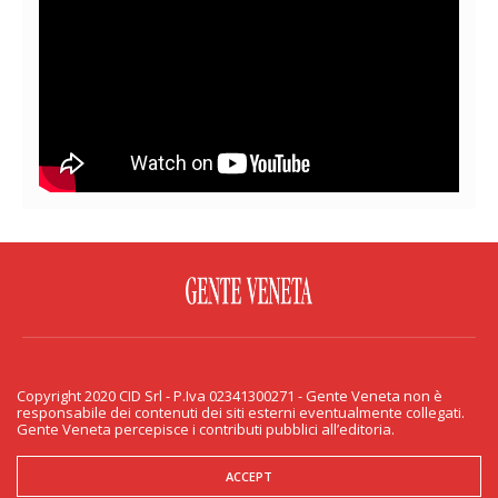
FACEBOOK
TWITTER
FLICKR
YOUTUBE
RSS
Copyright 2020 CID Srl - P.Iva 02341300271 - Gente Veneta non è
PRIVACY & COOKIE
responsabile dei contenuti dei siti esterni eventualmente collegati.
Gente Veneta percepisce i contributi pubblici all’editoria.
Copyright 2020 CID Srl - P.Iva 02341300271 - Gente Veneta non è responsabile
dei contenuti dei siti esterni eventualmente collegati. Gente Veneta percepisce
i contributi pubblici all’editoria.
ACCEPT