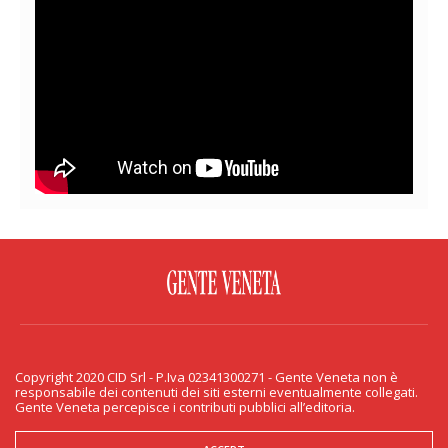
FACEBOOK
TWITTER
FLICKR
YOUTUBE
RSS
Copyright 2020 CID Srl - P.Iva 02341300271 - Gente Veneta non è
PRIVACY & COOKIE
responsabile dei contenuti dei siti esterni eventualmente collegati.
Gente Veneta percepisce i contributi pubblici all’editoria.
Copyright 2020 CID Srl - P.Iva 02341300271 - Gente Veneta non è responsabile
dei contenuti dei siti esterni eventualmente collegati. Gente Veneta percepisce
i contributi pubblici all’editoria.